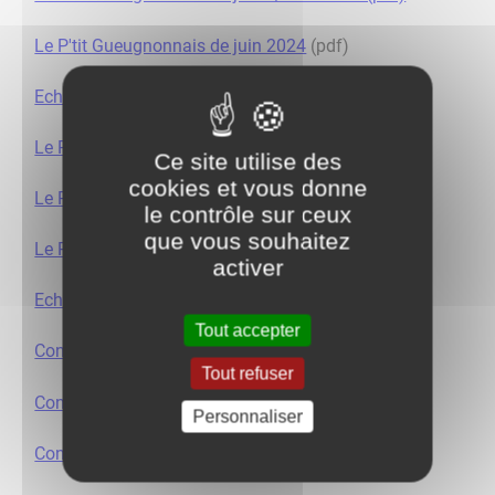
Le P'tit Gueugnonnais de juin 2024
(pdf)
Echange...s mai 2024 (pdf)
Le P'tit Gueugnonnnais de avril 2024 (pdf)
Ce site utilise des
cookies et vous donne
Le P'tit Gueugonnais de mars 2024 (pdf)
le contrôle sur ceux
que vous souhaitez
Le P'tit Gueugnonnais de février 2024
(pdf)
activer
Echange...s décembre 2023 (pdf)
Tout accepter
Consultez le G l'info de décembre 2023 (pdf)
Tout refuser
Consultez le G l'info de novembre 2023 (pdf)
Personnaliser
Consultez le G l'info d'octobre 2023 (pdf)