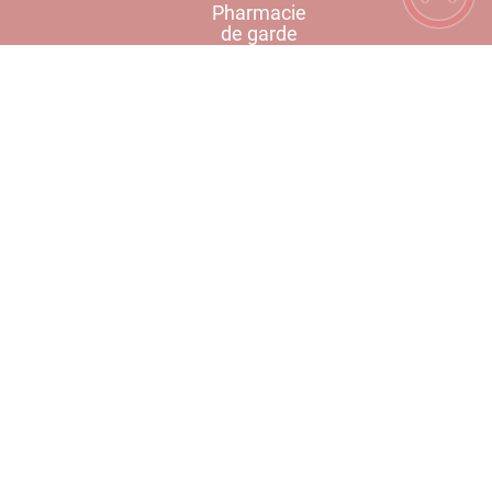
Pharmacie
de garde
Carnet d'adresse
Voir le carnet complet
CCEALS
1, rue Pasteur
71130
Gueugnon
Envoyer un email
29 21 58 58 30
PLUS D'INFOS
Bibliothèque du Pays de Gueugnon