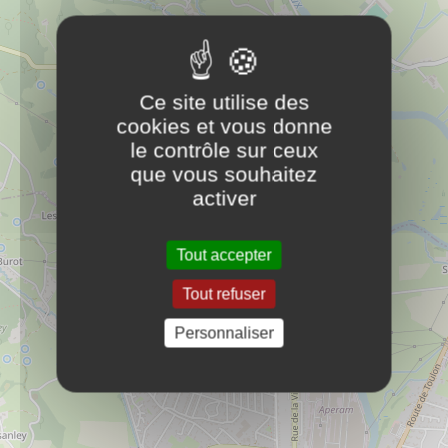
Château d'Aux, 17 rue Jean Bouveri
2ème étage
71130
Gueugnon
Ce site utilise des
ten.nongueug@mb
cookies et vous donne
04 15 58 58 30
le contrôle sur ceux
que vous souhaitez
Culture
activer
CCEALS
PLUS D'INFOS
Tout accepter
Tout refuser
Personnaliser